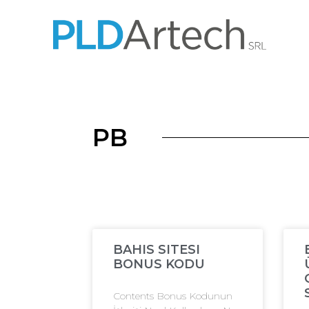
PB
BAHIS SITESI
BONUS KODU
Contents Bonus Kodunun