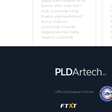
İşleyişi Nasıl Kullanılır ve Ne
Zaman Etkin Hale Gelir?
C
Kodu kullanarak hangi
Ü
fırsatları yakalayabilirsiniz?
S
Bonus Kodunun
b
Güvenilirliği Güvenlik
b
Değerlendirmesi: Bahis
B
Sitesinin Güvenilirlik
Official European Partner